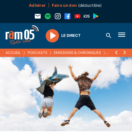
Adhérer
Faire un don
(déductible)
LE DIRECT
Play
ACCUEIL
❯
PODCASTS
❯
EMISSIONS & CHRONIQUES
❯
PRÉVENTION 