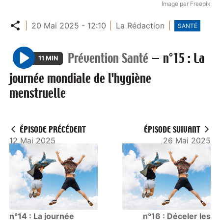
Image par Freepik
Partager
20 Mai 2025 - 12:10
La Rédaction
SANTÉ
Prévention Santé
—
n°15 : La
11 MIN
P
journée mondiale de l'hygiène
l
menstruelle
a
y
ÉPISODE PRÉCÉDENT
ÉPISODE SUIVANT
12 Mai 2025
26 Mai 2025
n°14 : La journée
n°16 : Déceler les