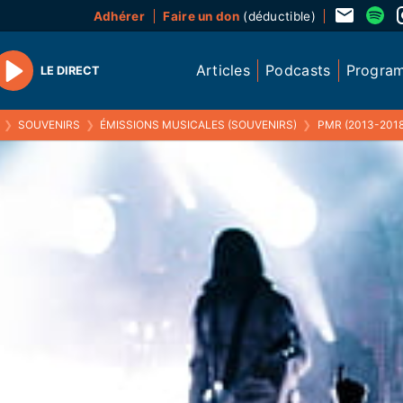
Adhérer
Faire un don
(déductible)
Articles
Podcasts
Progra
LE DIRECT
Play
❯
SOUVENIRS
❯
ÉMISSIONS MUSICALES (SOUVENIRS)
❯
PMR (2013-2018