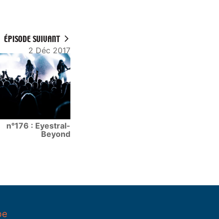
ÉPISODE SUIVANT
2 Déc 2017
n°176 : Eyestral-
Beyond
pe