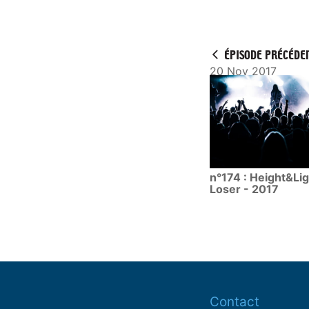
a
y
ÉPISODE PRÉCÉDE
20 Nov 2017
n°174 : Height&Lig
Loser - 2017
Contact