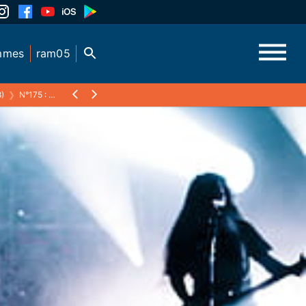
mmes
ram05
)
❯
N°175 : APEX-DECLARATIONS OF RIGHTS - 2017