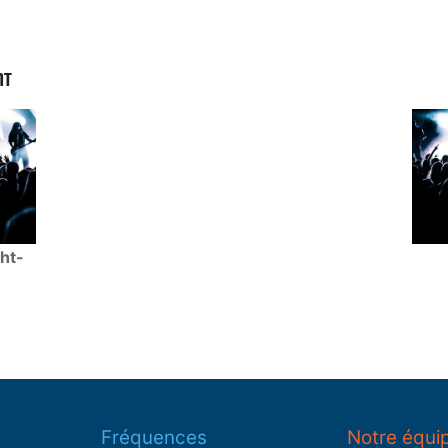
NT
ht-
Fréquences
Notre équi