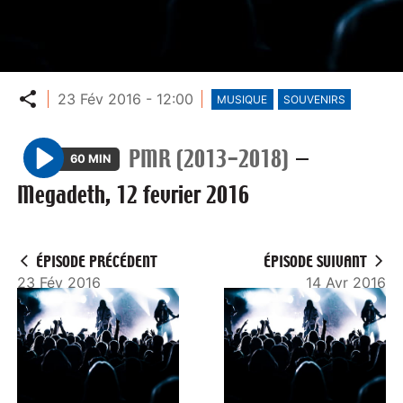
Partager
23 Fév 2016 - 12:00
MUSIQUE
SOUVENIRS
PMR (2013-2018)
—
60 MIN
P
Megadeth, 12 fevrier 2016
l
a
y
ÉPISODE PRÉCÉDENT
ÉPISODE SUIVANT
23 Fév 2016
14 Avr 2016