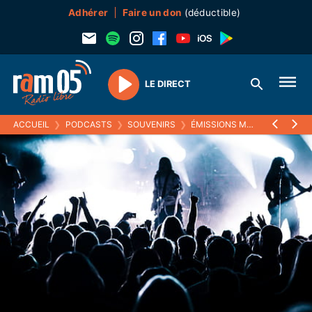
Adhérer
Faire un don
(déductible)
LE DIRECT
Play
ACCUEIL
❯
PODCASTS
❯
SOUVENIRS
❯
ÉMISSIONS MUSICALES (SOUVENIRS)