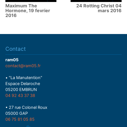
Maximum The
24 Rotting Christ 04
Hormone, 19 fevrier
mars 2016
2016
Contact
ram05
contact@ram05.fr
• "La Manutention"
Espace Delaroche
05200 EMBRUN
04 92 43 37 38
• 27 rue Colonel Roux
05000 GAP
06 75 81 05 85