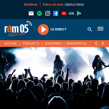
Adhérer
Faire un don
(déductible)
LE DIRECT
Play
ACCUEIL
❯
PODCASTS
❯
SOUVENIRS
❯
ÉMISSIONS MUSICALES (SOUVENIRS)