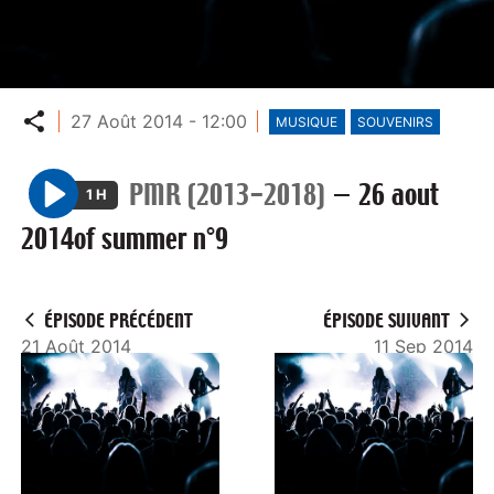
Partager
27 Août 2014 - 12:00
MUSIQUE
SOUVENIRS
PMR (2013-2018)
—
26 aout
1 H
P
2014of summer n°9
l
a
y
ÉPISODE PRÉCÉDENT
ÉPISODE SUIVANT
21 Août 2014
11 Sep 2014