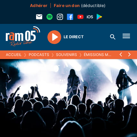
Adhérer
Faire un don
(déductible)
LE DIRECT
Play
ACCUEIL
❯
PODCASTS
❯
SOUVENIRS
❯
ÉMISSIONS MUSICALES (SOUVENIRS)