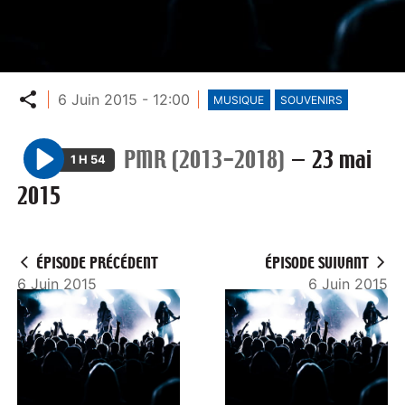
Partager
6 Juin 2015 - 12:00
MUSIQUE
SOUVENIRS
PMR (2013-2018)
—
23 mai
1 H 54
P
2015
l
a
y
ÉPISODE PRÉCÉDENT
ÉPISODE SUIVANT
6 Juin 2015
6 Juin 2015