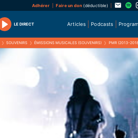
Adhérer
Faire un don
(déductible)
Articles
Podcasts
Progra
LE DIRECT
Play
❯
SOUVENIRS
❯
ÉMISSIONS MUSICALES (SOUVENIRS)
❯
PMR (2013-2018