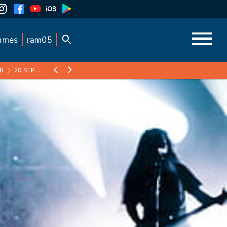
mmes
ram05
)
❯
20 SEPTEMBRE 2014