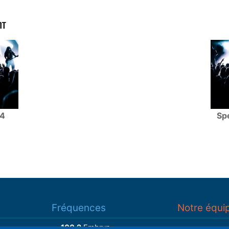
NT
14
Spe
Fréquences
Notre équi
100.2
Embrun