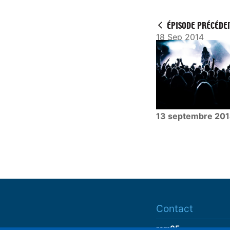
a
y
ÉPISODE PRÉCÉDE
18 Sep 2014
13 septembre 20
Contact
ram05