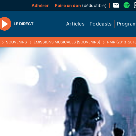
Adhérer
Faire un don
(déductible)
Articles
Podcasts
Progra
LE DIRECT
Play
❯
SOUVENIRS
❯
ÉMISSIONS MUSICALES (SOUVENIRS)
❯
PMR (2013-2018