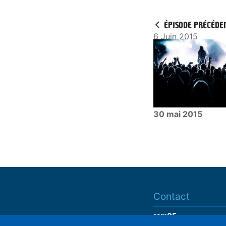
a
y
ÉPISODE PRÉCÉDE
6 Juin 2015
30 mai 2015
Contact
ram05