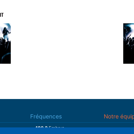
NT
Fréquences
Notre équi
100.2
Embrun