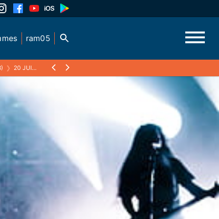
mmes
ram05
)
❯
20 JUIN 2015