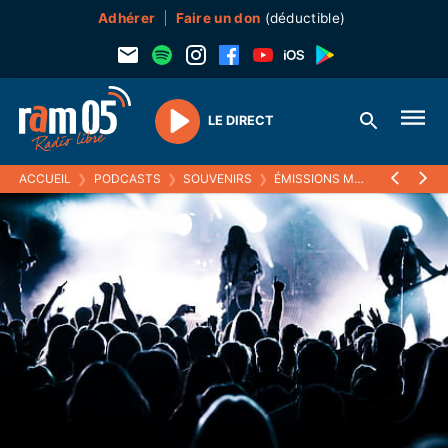
Adhérer
Faire un don
(déductible)
LE DIRECT
Play
ACCUEIL
❯
PODCASTS
❯
SOUVENIRS
❯
ÉMISSIONS MUSICALES (SOUVENIRS)