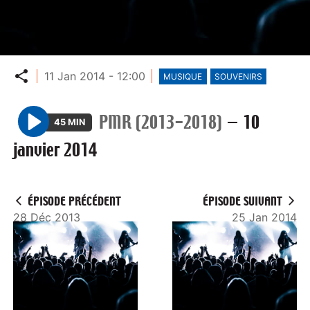
Partager
11 Jan 2014 - 12:00
MUSIQUE
SOUVENIRS
PMR (2013-2018)
—
10
45 MIN
P
janvier 2014
l
a
y
ÉPISODE PRÉCÉDENT
ÉPISODE SUIVANT
28 Déc 2013
25 Jan 2014