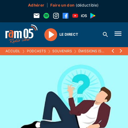
Adhérer
Faire un don
(déductible)
LE DIRECT
Play
ACCUEIL
❯
PODCASTS
❯
SOUVENIRS
❯
ÉMISSIONS (SOUVENIRS)
❯