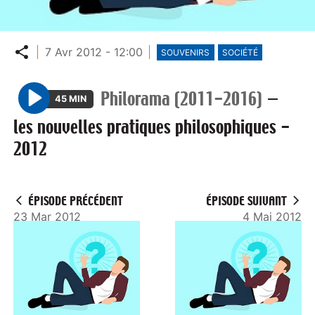
Partager
7 Avr 2012 - 12:00
SOUVENIRS
SOCIÉTÉ
Philorama (2011-2016)
—
45 MIN
P
les nouvelles pratiques philosophiques -
l
2012
a
y
ÉPISODE PRÉCÉDENT
ÉPISODE SUIVANT
23 Mar 2012
4 Mai 2012