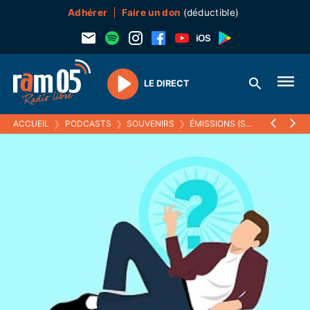
Adhérer
Faire un don
(déductible)
LE DIRECT
Play
ACCUEIL
❯
PODCASTS
❯
SOUVENIRS
❯
ÉMISSIONS (SOUVENIRS)
❯