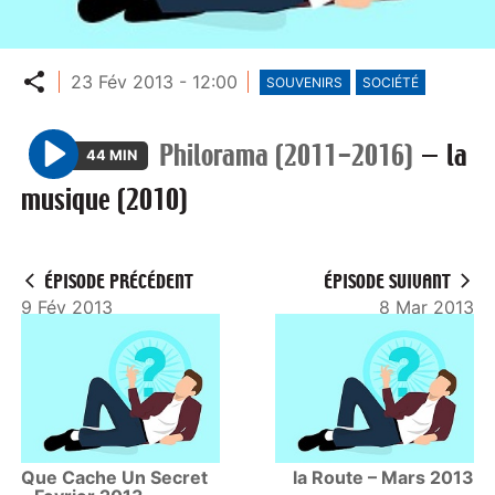
Partager
23 Fév 2013 - 12:00
SOUVENIRS
SOCIÉTÉ
Philorama (2011-2016)
—
la
44 MIN
P
musique (2010)
l
a
y
ÉPISODE PRÉCÉDENT
ÉPISODE SUIVANT
9 Fév 2013
8 Mar 2013
Que Cache Un Secret
la Route – Mars 2013