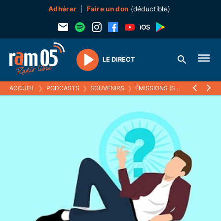
Adhérer
Faire un don
(déductible)
LE DIRECT
Play
ACCUEIL
❯
PODCASTS
❯
SOUVENIRS
❯
ÉMISSIONS (SOUVENIRS)
❯