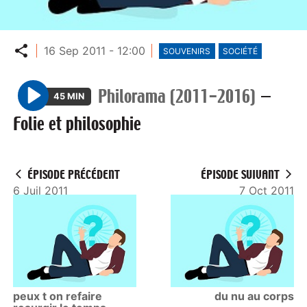
Partager
16 Sep 2011 - 12:00
SOUVENIRS
SOCIÉTÉ
Philorama (2011-2016)
—
45 MIN
P
Folie et philosophie
l
a
y
ÉPISODE PRÉCÉDENT
ÉPISODE SUIVANT
6 Juil 2011
7 Oct 2011
peux t on refaire
du nu au corps