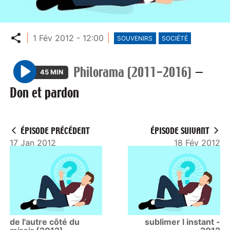
Partager
1 Fév 2012 - 12:00
SOUVENIRS
SOCIÉTÉ
Philorama (2011-2016)
—
45 MIN
P
Don et pardon
l
a
y
ÉPISODE PRÉCÉDENT
ÉPISODE SUIVANT
17 Jan 2012
18 Fév 2012
de l'autre côté du
sublimer l instant -