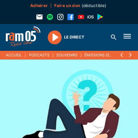
Adhérer
Faire un don
(déductible)
LE DIRECT
Play
ACCUEIL
❯
PODCASTS
❯
SOUVENIRS
❯
ÉMISSIONS (SOUVENIRS)
❯