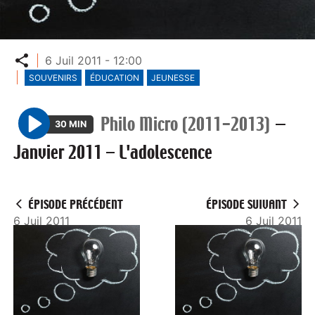
Partager
6 Juil 2011 - 12:00
SOUVENIRS
ÉDUCATION
JEUNESSE
Philo Micro (2011-2013)
—
30 MIN
P
Janvier 2011 – L'adolescence
l
a
y
ÉPISODE PRÉCÉDENT
ÉPISODE SUIVANT
6 Juil 2011
6 Juil 2011