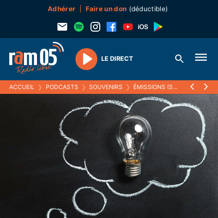
Adhérer
Faire un don
(déductible)
LE DIRECT
Play
ACCUEIL
❯
PODCASTS
❯
SOUVENIRS
❯
ÉMISSIONS (SOUVENIRS)
❯