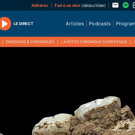
Adhérer
Faire un don
(déductible)
Articles
Podcasts
Progra
LE DIRECT
Play
❯
EMISSIONS & CHRONIQUES
❯
LA PETITE CHRONIQUE SCIENTIFIQUE
❯
N°