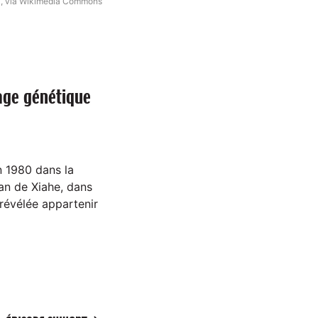
, via Wikimedia Commons
tage génétique
 1980 dans la
ian de Xiahe, dans
 révélée appartenir