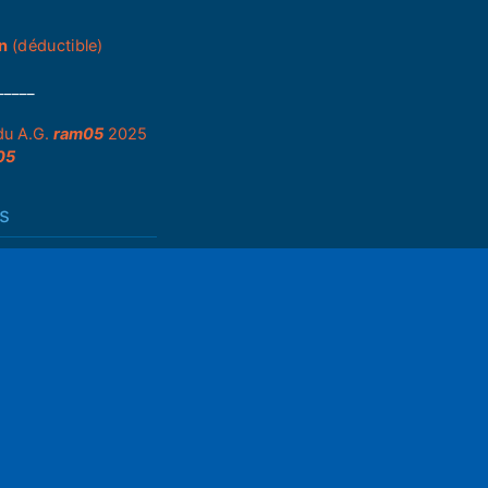
n
(déductible)
_____
du A.G.
ram05
2025
05
s
que de partenariats
ons générales
ettings
Mute
égales
ts d'auteur
n Web
il.com