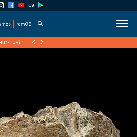
mmes
ram05
144 : L'HÉRITAGE GÉNÉTIQUE DE L'HOMME DE DENISOVA