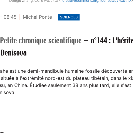
Dongju Zhang, CC BY-SA 4.0 <
creativecommons.org/licenses/by-sa/4.0
>
- 08:45
Michel Ponte
SCIENCES
Petite chronique scientifique
—
n°144 : L'héri
 Denisova
ahe est une demi-mandibule humaine fossile découverte en
 située à l'extrémité nord-est du plateau tibétain, dans le x
u, en Chine. Étudiée seulement 38 ans plus tard, elle s'est
nisova