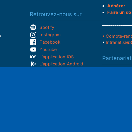
Adhérer
Faire un do
Retrouvez-nous sur
______________
Spotify
Instagram
x
• Compte-ren
Facebook
•
Intranet
ram
Youtube
L'application iOS
Partenariat
L'application Android
Notre politi
Nos conditi
Nous soutenir
S
Mentions l
Adhérer à notre radio associative
rs
RGPD & Droi
Faire un don (déductible)
Conceptio
no2pxl@gma