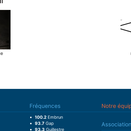
NT
de
Fréquences
Notre équi
100.2
Embrun
93.7
Gap
Associatio
93.3
Guillestre