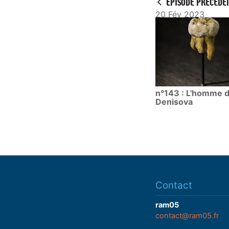
ÉPISODE PRÉCÉDE
20 Fév 2023
n°143 : L'homme 
Denisova
Contact
ram05
contact@ram05.fr