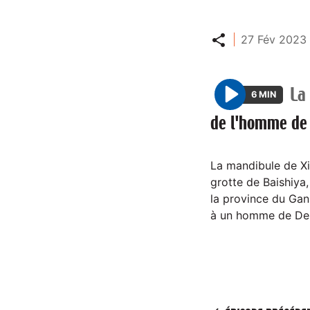
Partager
27 Fév 2023 
La 
6 MIN
P
de l'homme de
l
a
y
La mandibule de Xi
grotte de Baishiya,
la province du Gans
à un homme de De