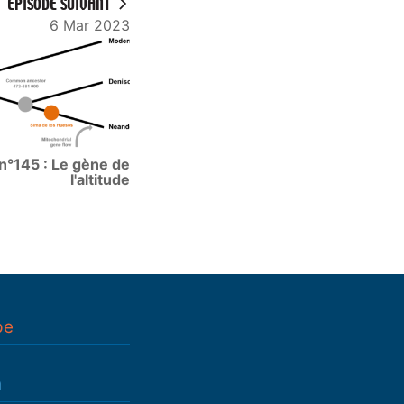
ÉPISODE SUIVANT
6 Mar 2023
n°145 : Le gène de
l'altitude
pe
n