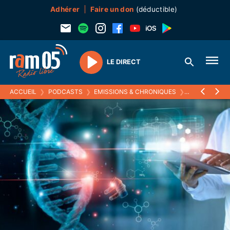
Adhérer
Faire un don
(déductible)
LE DIRECT
Play
ACCUEIL
❯
PODCASTS
❯
EMISSIONS & CHRONIQUES
❯
LA PETITE CH