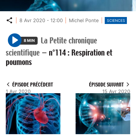
Partager
8 Avr 2020 - 12:00
Michel Ponte
SCIENCES
La Petite chronique
8 MIN
P
scientifique
—
n°114 : Respiration et
l
poumons
a
y
ÉPISODE PRÉCÉDENT
ÉPISODE SUIVANT
1 Avr 2020
15 Avr 2020