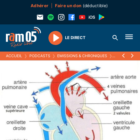
Adhérer
Faire un don
(déductible)
LE DIRECT
Play
ACCUEIL
❯
PODCASTS
❯
EMISSIONS & CHRONIQUES
❯
LA PETITE CH