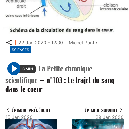
Partager
22 Jan 2020 - 12:00
Michel Ponte
SCIENCES
La Petite chronique
6 MIN
P
scientifique
—
n°103 : Le trajet du sang
l
dans le coeur
a
y
ÉPISODE PRÉCÉDENT
ÉPISODE SUIVANT
15 Jan 2020
29 Jan 2020