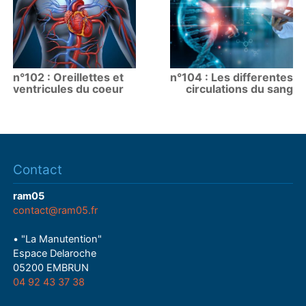
n°102 : Oreillettes et
n°104 : Les differentes
ventricules du coeur
circulations du sang
Contact
ram05
contact@ram05.fr
• "La Manutention"
Espace Delaroche
05200 EMBRUN
04 92 43 37 38