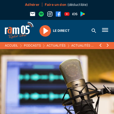
Adhérer
Faire un don
(déductible)
LE DIRECT
Play
ACCUEIL
❯
PODCASTS
❯
ACTUALITÉS
❯
ACTUALITÉS (ARCHIVES)
❯