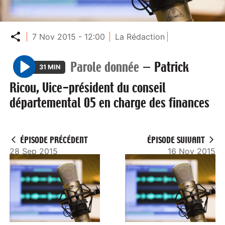
Partager
7 Nov 2015 - 12:00
La Rédaction
Parole donnée
—
Patrick
31 MIN
P
Ricou, Vice-président du conseil
l
départemental 05 en charge des finances
a
y
ÉPISODE PRÉCÉDENT
ÉPISODE SUIVANT
28 Sep 2015
16 Nov 2015