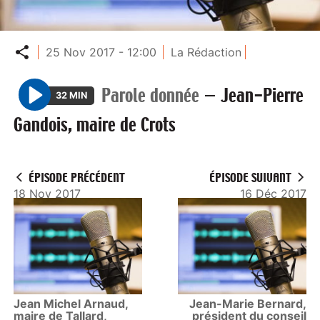
Partager
25 Nov 2017 - 12:00
La Rédaction
Parole donnée
—
Jean-Pierre
32 MIN
P
Gandois, maire de Crots
l
a
y
ÉPISODE PRÉCÉDENT
ÉPISODE SUIVANT
18 Nov 2017
16 Déc 2017
Jean Michel Arnaud,
Jean-Marie Bernard,
maire de Tallard,
président du conseil