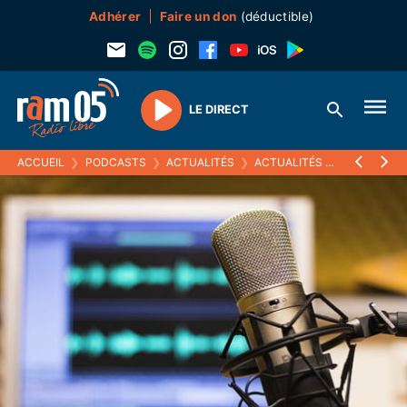
Adhérer
Faire un don
(déductible)
LE DIRECT
Play
ACCUEIL
❯
PODCASTS
❯
ACTUALITÉS
❯
ACTUALITÉS (ARCHIVES)
❯