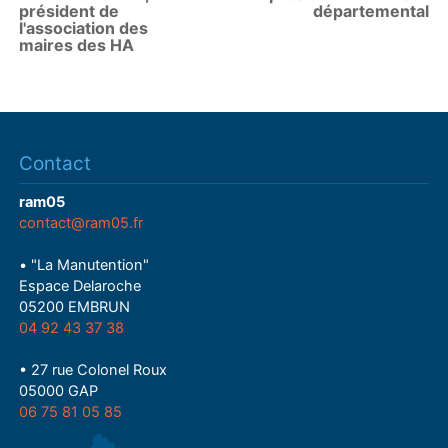
président de
départemental
l'association des
maires des HA
Contact
ram05
contact@ram05.fr
• "La Manutention"
Espace Delaroche
05200 EMBRUN
04 92 43 37 38
• 27 rue Colonel Roux
05000 GAP
06 75 81 05 85