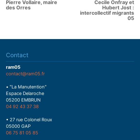
Pierre Vollaire, maire
Cecile Onfray et
des Orres
Hubert Jost :
intercollectif migrants
05
Contact
ram05
contact@ram05.fr
• "La Manutention"
Espace Delaroche
05200 EMBRUN
04 92 43 37 38
• 27 rue Colonel Roux
05000 GAP
06 75 81 05 85