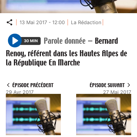
Partager
13 Mai 2017 - 12:00
La Rédaction
Parole donnée
—
Bernard
30 MIN
P
Renoy, référent dans les Hautes Alpes de
l
la République En Marche
a
y
ÉPISODE PRÉCÉDENT
ÉPISODE SUIVANT
29 Avr 2017
27 Mai 2017