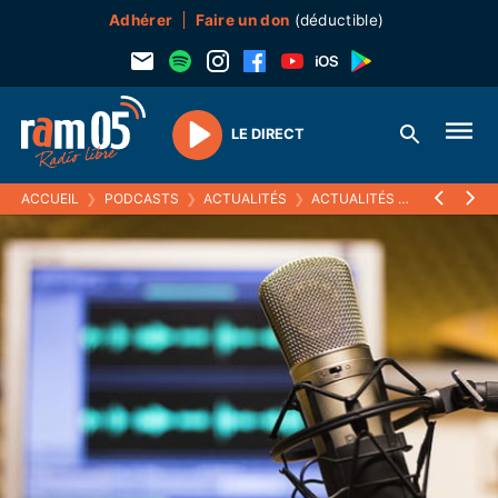
Adhérer
Faire un don
(déductible)
LE DIRECT
Play
ACCUEIL
❯
PODCASTS
❯
ACTUALITÉS
❯
ACTUALITÉS (ARCHIVES)
❯