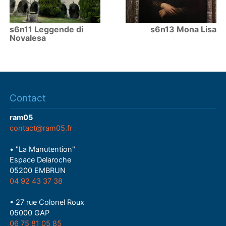
s6n11 Leggende di
s6n13 Mona Lisa
Novalesa
Contact
ram05
contact@ram05.fr
• "La Manutention"
Espace Delaroche
05200 EMBRUN
04 92 43 37 38
• 27 rue Colonel Roux
05000 GAP
06 75 81 05 85