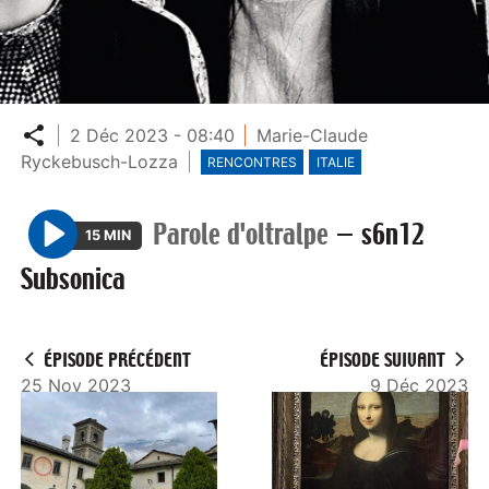
Partager
2 Déc 2023 - 08:40
Marie-Claude
Ryckebusch-Lozza
RENCONTRES
ITALIE
Parole d'oltralpe
—
s6n12
15 MIN
P
Subsonica
l
a
y
ÉPISODE PRÉCÉDENT
ÉPISODE SUIVANT
25 Nov 2023
9 Déc 2023