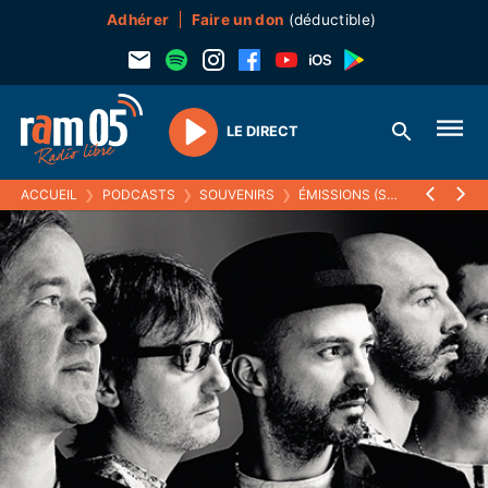
Adhérer
Faire un don
(déductible)
LE DIRECT
Play
ACCUEIL
❯
PODCASTS
❯
SOUVENIRS
❯
ÉMISSIONS (SOUVENIRS)
❯