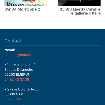
S5n04 Morricone 2
S5n06 Lisetta Carmi e
le gallerie d'Italia
Contact
ram05
contact@ram05.fr
• "La Manutention"
Espace Delaroche
05200 EMBRUN
04 92 43 37 38
• 27 rue Colonel Roux
05000 GAP
06 75 81 05 85