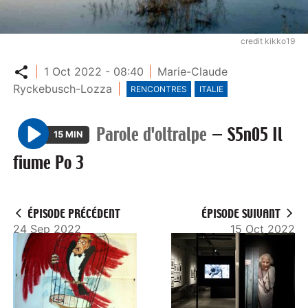
credit kikko19
Partager
1 Oct 2022 - 08:40
Marie-Claude
Ryckebusch-Lozza
RENCONTRES
ITALIE
Parole d'oltralpe
—
S5n05 Il
15 MIN
P
fiume Po 3
l
a
y
ÉPISODE PRÉCÉDENT
ÉPISODE SUIVANT
24 Sep 2022
15 Oct 2022