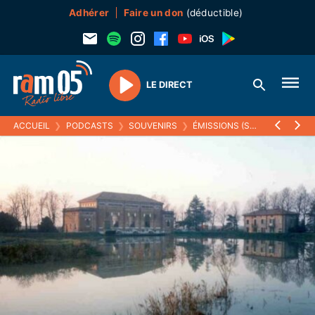
Adhérer
Faire un don
(déductible)
LE DIRECT
Play
ACCUEIL
❯
PODCASTS
❯
SOUVENIRS
❯
ÉMISSIONS (SOUVENIRS)
❯