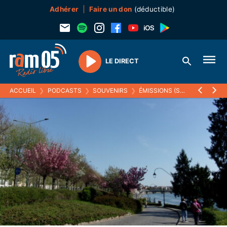
Adhérer
Faire un don
(déductible)
LE DIRECT
Play
ACCUEIL
❯
PODCASTS
❯
SOUVENIRS
❯
ÉMISSIONS (SOUVENIRS)
❯