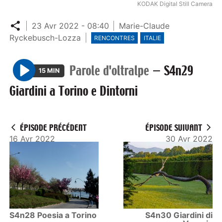
KODAK Digital Still Camera
Partager
23 Avr 2022 - 08:40
Marie-Claude
Ryckebusch-Lozza
RENCONTRES
ITALIE
Parole d'oltralpe
—
S4n29
15 MIN
P
Giardini a Torino e Dintorni
l
a
y
ÉPISODE PRÉCÉDENT
ÉPISODE SUIVANT
16 Avr 2022
30 Avr 2022
S4n28 Poesia a Torino
S4n30 Giardini di