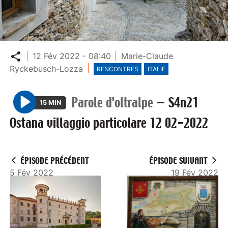
Partager
12 Fév 2022 - 08:40
Marie-Claude
Ryckebusch-Lozza
RENCONTRES
ITALIE
Parole d'oltralpe
—
S4n21
15 MIN
P
Ostana villaggio particolare 12 02-2022
l
a
y
ÉPISODE PRÉCÉDENT
ÉPISODE SUIVANT
5 Fév 2022
19 Fév 2022