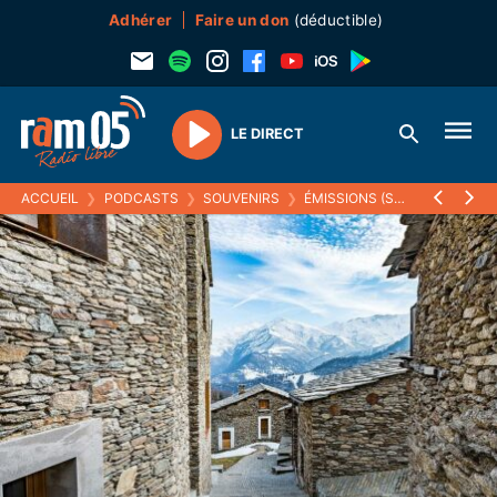
Adhérer
Faire un don
(déductible)
LE DIRECT
Play
ACCUEIL
❯
PODCASTS
❯
SOUVENIRS
❯
ÉMISSIONS (SOUVENIRS)
❯