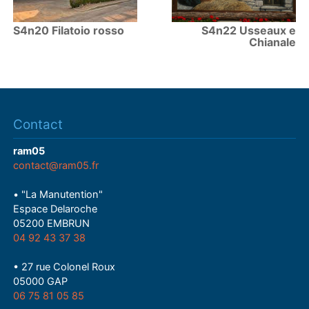
S4n20 Filatoio rosso
S4n22 Usseaux e
Chianale
Contact
ram05
contact@ram05.fr
• "La Manutention"
Espace Delaroche
05200 EMBRUN
04 92 43 37 38
• 27 rue Colonel Roux
05000 GAP
06 75 81 05 85