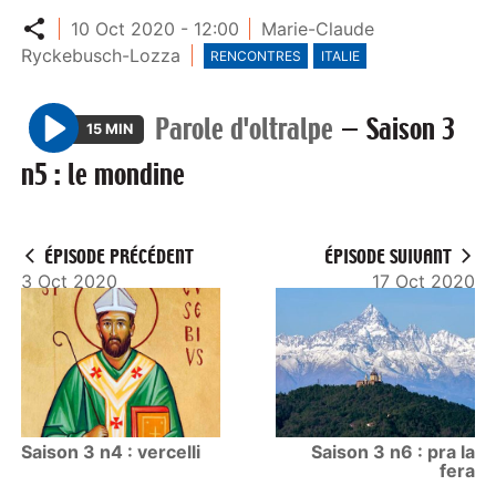
Partager
10 Oct 2020 - 12:00
Marie-Claude
Ryckebusch-Lozza
RENCONTRES
ITALIE
Parole d'oltralpe
—
Saison 3
15 MIN
P
n5 : le mondine
l
a
y
ÉPISODE PRÉCÉDENT
ÉPISODE SUIVANT
3 Oct 2020
17 Oct 2020
Saison 3 n4 : vercelli
Saison 3 n6 : pra la
fera