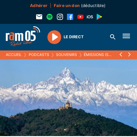
Adhérer
Faire un don
(déductible)
LE DIRECT
Play
ACCUEIL
❯
PODCASTS
❯
SOUVENIRS
❯
ÉMISSIONS (SOUVENIRS)
❯