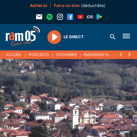
Adhérer
Faire un don
(déductible)
LE DIRECT
Play
ACCUEIL
❯
PODCASTS
❯
SOUVENIRS
❯
ÉMISSIONS (SOUVENIRS)
❯