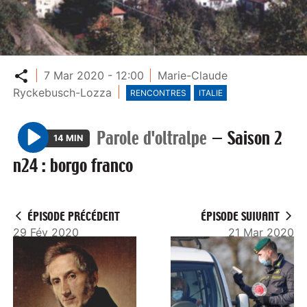
Partager
7 Mar 2020 - 12:00
Marie-Claude
Ryckebusch-Lozza
RENCONTRES
ITALIE
Parole d'oltralpe
—
Saison 2
14 MIN
P
n24 : borgo franco
l
a
y
ÉPISODE PRÉCÉDENT
ÉPISODE SUIVANT
29 Fév 2020
21 Mar 2020