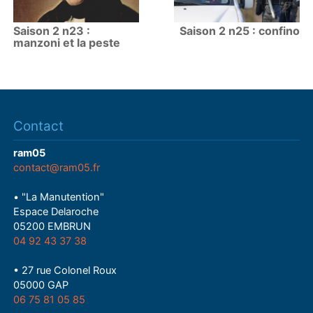
Saison 2 n23 :
Saison 2 n25 : confino
manzoni et la peste
Contact
ram05
contact@ram05.fr
• "La Manutention"
Espace Delaroche
05200 EMBRUN
04 92 43 37 38
• 27 rue Colonel Roux
05000 GAP
06 75 81 05 85