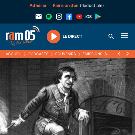
Adhérer
Faire un don
(déductible)
LE DIRECT
Play
ACCUEIL
❯
PODCASTS
❯
SOUVENIRS
❯
ÉMISSIONS (SOUVENIRS)
❯