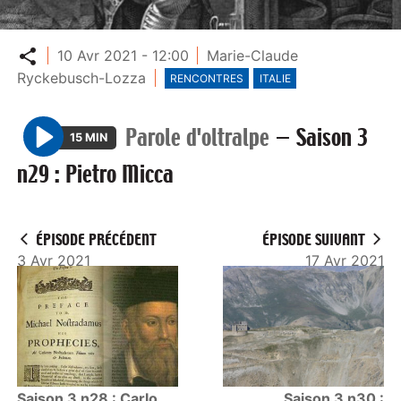
Partager
10 Avr 2021 - 12:00
Marie-Claude
Ryckebusch-Lozza
RENCONTRES
ITALIE
Parole d'oltralpe
—
Saison 3
15 MIN
P
n29 : Pietro Micca
l
a
y
ÉPISODE PRÉCÉDENT
ÉPISODE SUIVANT
3 Avr 2021
17 Avr 2021
Saison 3 n28 : Carlo
Saison 3 n30 :