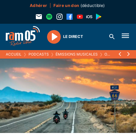
Adhérer
Faire un don
(déductible)
LE DIRECT
Play
ACCUEIL
❯
PODCASTS
❯
ÉMISSIONS MUSICALES
❯
ON THE MAINLINES