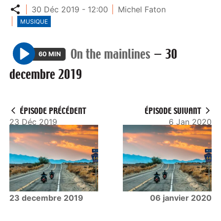
Partager
30 Déc 2019 - 12:00
Michel Faton
MUSIQUE
On the mainlines
—
30
60 MIN
P
decembre 2019
l
a
y
ÉPISODE PRÉCÉDENT
ÉPISODE SUIVANT
23 Déc 2019
6 Jan 2020
23 decembre 2019
06 janvier 2020