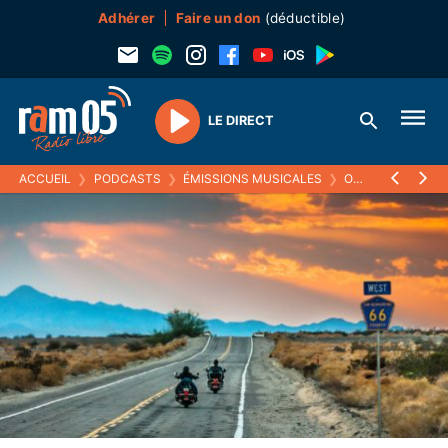
Adhérer
Faire un don
(déductible)
LE DIRECT
Play
ACCUEIL
❯
PODCASTS
❯
ÉMISSIONS MUSICALES
❯
ON THE MAINLINES