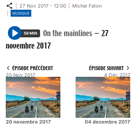
Partager
27 Nov 2017 - 12:00
Michel Faton
MUSIQUE
On the mainlines
—
27
59 MIN
P
novembre 2017
l
a
y
ÉPISODE PRÉCÉDENT
ÉPISODE SUIVANT
20 Nov 2017
4 Déc 2017
20 novembre 2017
04 decembre 2017