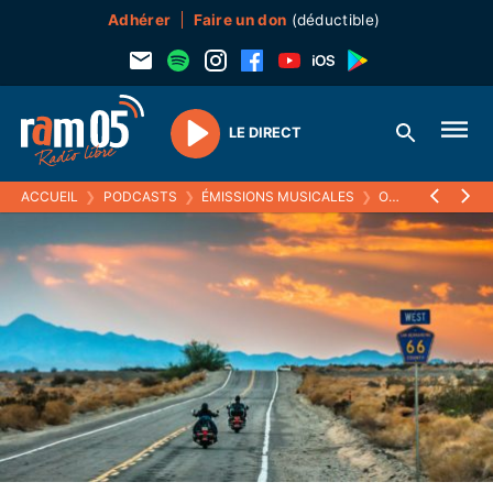
Adhérer
Faire un don
(déductible)
LE DIRECT
Play
ACCUEIL
❯
PODCASTS
❯
ÉMISSIONS MUSICALES
❯
ON THE MAINLINES