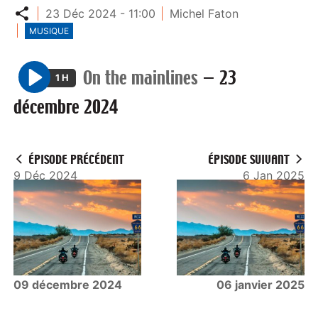
Partager
23 Déc 2024 - 11:00
Michel Faton
MUSIQUE
On the mainlines
—
23
1 H
P
décembre 2024
l
a
y
ÉPISODE PRÉCÉDENT
ÉPISODE SUIVANT
9 Déc 2024
6 Jan 2025
09 décembre 2024
06 janvier 2025