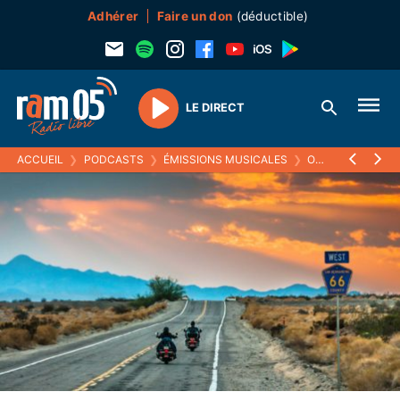
Adhérer
Faire un don
(déductible)
LE DIRECT
Play
ACCUEIL
❯
PODCASTS
❯
ÉMISSIONS MUSICALES
❯
ON THE MAINLINES