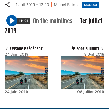
Partager
1 Juil 2019 - 12:00
Michel Faton
MUSIQUE
On the mainlines
—
1er juillet
1 H 01
P
2019
l
a
y
ÉPISODE PRÉCÉDENT
ÉPISODE SUIVANT
24 Juin 2019
8 Juil 2019
24 juin 2019
08 juillet 2019