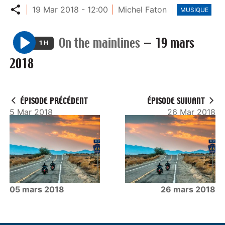
Partager
19 Mar 2018 - 12:00
Michel Faton
MUSIQUE
On the mainlines
—
19 mars
1 H
P
2018
l
a
y
ÉPISODE PRÉCÉDENT
ÉPISODE SUIVANT
5 Mar 2018
26 Mar 2018
05 mars 2018
26 mars 2018