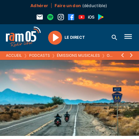
Adhérer
Faire un don
(déductible)
LE DIRECT
Play
ACCUEIL
❯
PODCASTS
❯
ÉMISSIONS MUSICALES
❯
ON THE MAINLINES