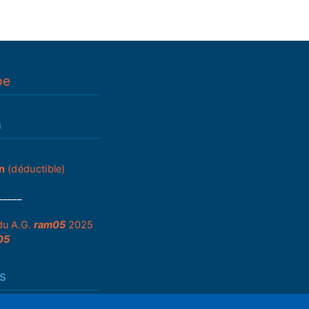
pe
n
n
(déductible)
_____
du A.G.
ram05
2025
05
s
que de partenariats