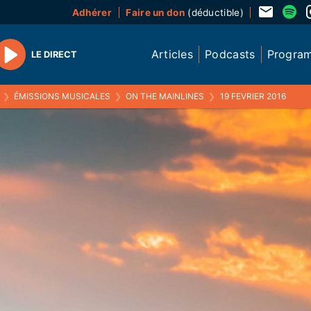
Adhérer
Faire un don
(déductible)
Articles
Podcasts
Progra
LE DIRECT
Play
❯
ÉMISSIONS MUSICALES
❯
ON THE MAINLINES
❯
19 FEVRIER 2016