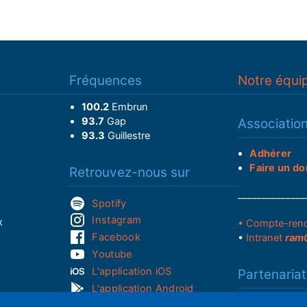
Fréquences
Notre équi
100.2
Embrun
93.7
Gap
Associatio
93.3
Guillestre
Adhérer
Faire un do
Retrouvez-nous sur
______________
Spotify
Instagram
x
• Compte-ren
Facebook
•
Intranet
ram
Youtube
L'application iOS
Partenariat
L'application Android
Notre politi