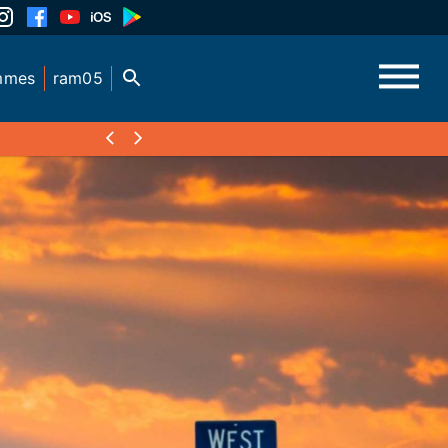
mmes
ram05