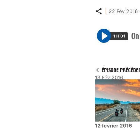
Partager
22 Fév 2016 
On
1 H 01
P
l
a
y
ÉPISODE PRÉCÉDE
13 Fév 2016
12 fevrier 2016