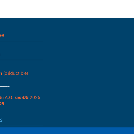
pe
n
n
(déductible)
_____
du A.G.
ram05
2025
05
s
que de partenariats