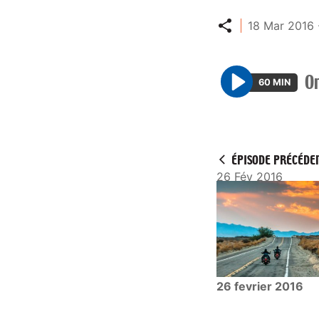
Partager
18 Mar 2016 
O
60 MIN
P
l
a
y
ÉPISODE PRÉCÉDE
26 Fév 2016
26 fevrier 2016