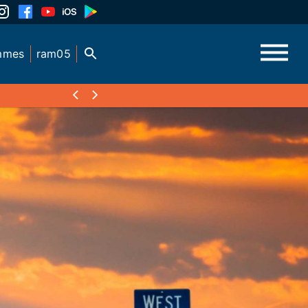
mmes
ram05