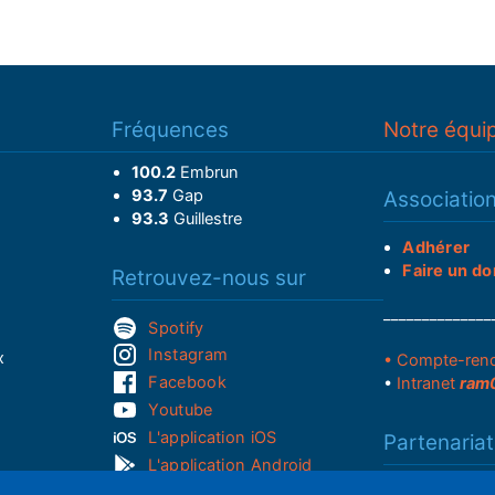
Fréquences
Notre équi
100.2
Embrun
93.7
Gap
Associatio
93.3
Guillestre
Adhérer
Faire un do
Retrouvez-nous sur
______________
Spotify
Instagram
x
• Compte-ren
Facebook
•
Intranet
ram
Youtube
L'application iOS
Partenariat
L'application Android
Notre politi