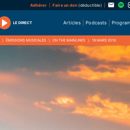
Adhérer
Faire un don
(déductible)
Articles
Podcasts
Progra
LE DIRECT
Play
❯
ÉMISSIONS MUSICALES
❯
ON THE MAINLINES
❯
18 MARS 2016