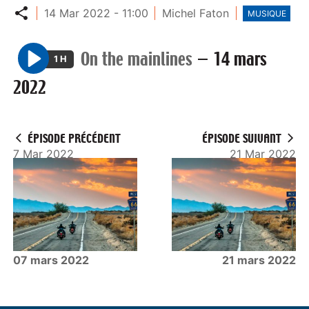
Partager
14 Mar 2022 - 11:00
Michel Faton
MUSIQUE
On the mainlines
—
14 mars
1 H
P
2022
l
a
y
ÉPISODE PRÉCÉDENT
ÉPISODE SUIVANT
7 Mar 2022
21 Mar 2022
07 mars 2022
21 mars 2022