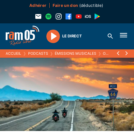
Adhérer
Faire un don
(déductible)
LE DIRECT
Play
ACCUEIL
❯
PODCASTS
❯
ÉMISSIONS MUSICALES
❯
ON THE MAINLINES