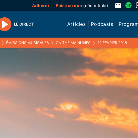
Adhérer
Faire un don
(déductible)
Articles
Podcasts
Progra
LE DIRECT
Play
❯
ÉMISSIONS MUSICALES
❯
ON THE MAINLINES
❯
12 FEVRIER 2018