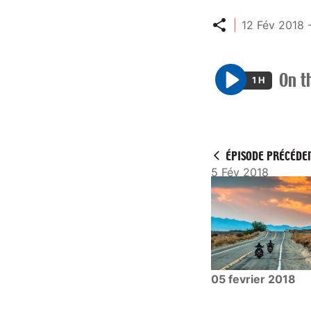
Partager
12 Fév 2018 
On t
1 H
P
l
a
y
ÉPISODE PRÉCÉDE
5 Fév 2018
05 fevrier 2018