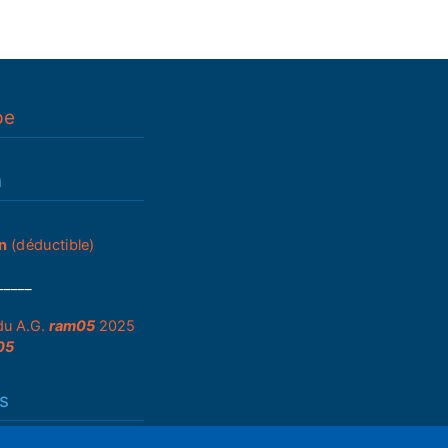
pe
n
n
(déductible)
_____
du A.G.
ram05
2025
05
s
que de partenariats