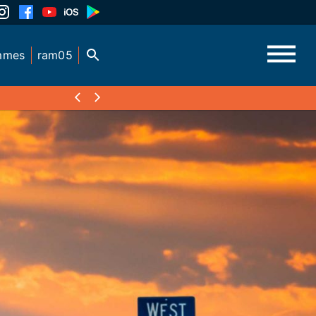
mmes
ram05