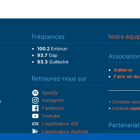
Fréquences
Notre équi
100.2
Embrun
93.7
Gap
Associatio
93.3
Guillestre
Adhérer
Faire un do
Retrouvez-nous sur
______________
Spotify
Instagram
x
• Compte-ren
Facebook
•
Intranet
ram
Youtube
L'application iOS
Partenariat
L'application Android
Notre politi