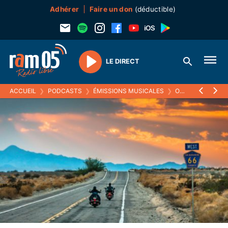
Adhérer
Faire un don
(déductible)
LE DIRECT
Play
ACCUEIL
❯
PODCASTS
❯
ÉMISSIONS MUSICALES
❯
ON THE MAINLINES