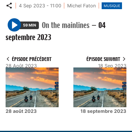
Partager
4 Sep 2023 - 11:00
Michel Faton
MUSIQUE
On the mainlines
—
04
59 MIN
P
septembre 2023
l
a
y
ÉPISODE PRÉCÉDENT
ÉPISODE SUIVANT
28 Août 2023
18 Sep 2023
28 août 2023
18 septembre 2023