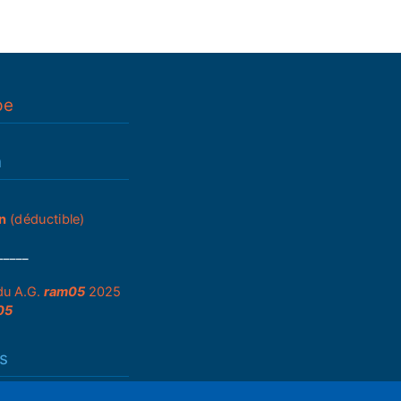
pe
n
n
(déductible)
_____
du A.G.
ram05
2025
05
s
que de partenariats