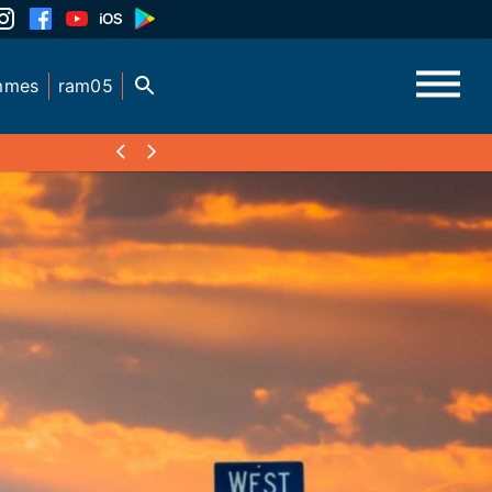
mmes
ram05