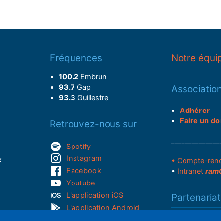
Fréquences
Notre équi
100.2
Embrun
93.7
Gap
Associatio
93.3
Guillestre
Adhérer
Faire un do
Retrouvez-nous sur
______________
Spotify
Instagram
x
• Compte-ren
Facebook
•
Intranet
ram
Youtube
L'application iOS
Partenariat
L'application Android
Notre politi