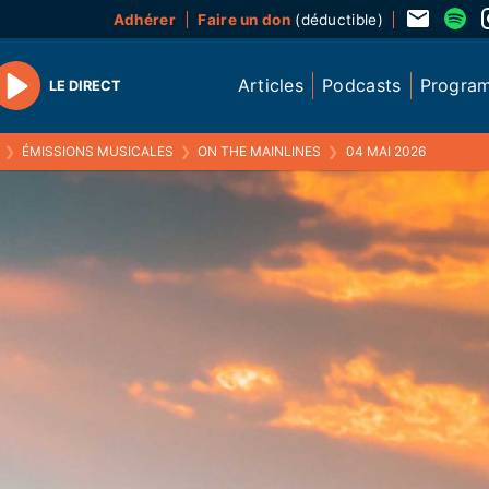
Adhérer
Faire un don
(déductible)
Articles
Podcasts
Progra
LE DIRECT
Play
❯
ÉMISSIONS MUSICALES
❯
ON THE MAINLINES
❯
04 MAI 2026