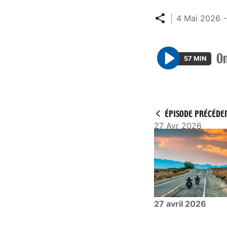
Partager
4 Mai 2026 -
On
57 MIN
P
l
a
y
ÉPISODE PRÉCÉDE
27 Avr 2026
27 avril 2026