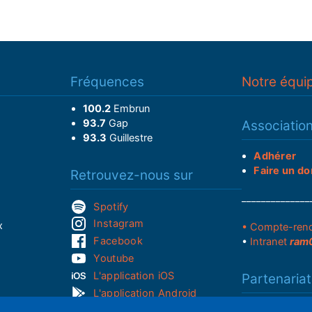
Fréquences
Notre équi
100.2
Embrun
93.7
Gap
Associatio
93.3
Guillestre
Adhérer
Faire un do
Retrouvez-nous sur
______________
Spotify
Instagram
x
• Compte-ren
Facebook
•
Intranet
ram
Youtube
L'application iOS
Partenariat
L'application Android
Notre politi