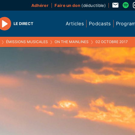
Adhérer
Faire un don
(déductible)
Articles
Podcasts
Progra
LE DIRECT
Play
❯
ÉMISSIONS MUSICALES
❯
ON THE MAINLINES
❯
02 OCTOBRE 2017