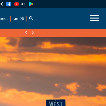
mmes
ram05