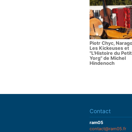
Piotr Chyc, Narago
Les Kickeuses et
"L'Histoire du Petit
Yorg" de Michel
Hindenoch
Contact
ram05
contact@ram05.fr