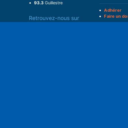
93.3
Guillestre
Adhérer
Faire un do
Retrouvez-nous sur
______________
Spotify
Instagram
S
x
• Compte-ren
Facebook
•
Intranet
ram
Youtube
L'application iOS
Partenariat
L'application Android
Notre politi
Nos conditi
Nous soutenir
Mentions l
Adhérer à notre radio associative
rs
RGPD & Droi
Faire un don (déductible)
Conceptio