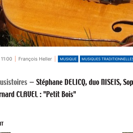
 11:00
François Heller
MUSIQUE
MUSIQUES TRADITIONNELLE
usistoires
—
Stéphane DELICQ, duo NISEIS, So
rnard CLAVEL : "Petit Bois"
NT