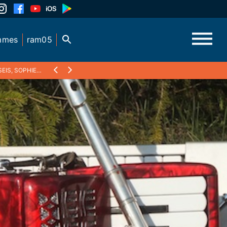
mmes
ram05
RNARD CLAVEL : "PETIT BOIS"