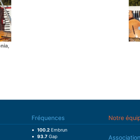
nia,
Fréquences
Notre équi
100.2
Embrun
93.7
Gap
Associatio