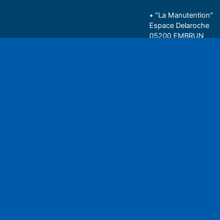
• "La Manutention"
Espace Delaroche
05200 EMBRUN
04 92 43 37 38
Play
• 27 rue Colonel Rou
05000 GAP
06 75 81 05 85
Espace auditeu
Nous écrire