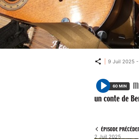
Partager
9 Juil 2025 -
M
60 MIN
P
un conte de Be
l
a
y
ÉPISODE PRÉCÉDE
2 Juil 2025