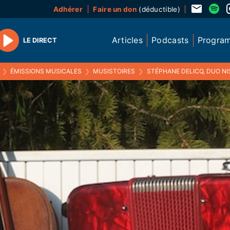
Adhérer
Faire un don
(déductible)
Articles
Podcasts
Progra
LE DIRECT
Play
❯
ÉMISSIONS MUSICALES
❯
MUSISTOIRES
❯
STÉPHANE DELICQ, DUO NISEIS, SOPHIE CAVEZ ET UN CONTE DE BE