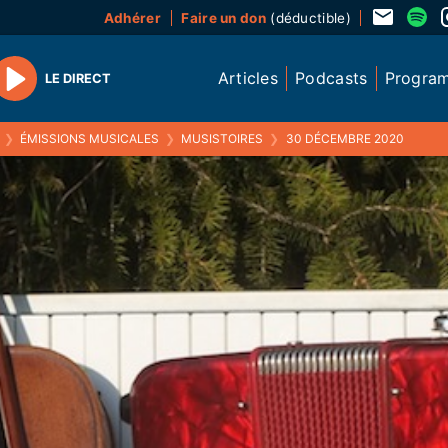
Adhérer
Faire un don
(déductible)
Articles
Podcasts
Progra
LE DIRECT
Play
❯
ÉMISSIONS MUSICALES
❯
MUSISTOIRES
❯
30 DÉCEMBRE 2020