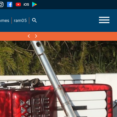
mmes
ram05