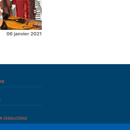
06 janvier 2021
pe
n
n
(déductible)
_____