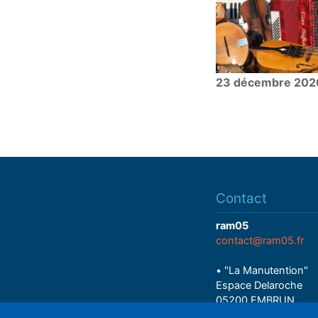
23 décembre 202
Contact
ram05
contact@ram05.fr
• "La Manutention"
Espace Delaroche
05200 EMBRUN
04 92 43 37 38