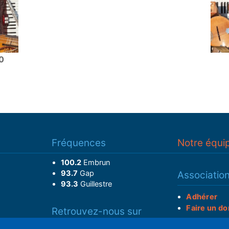
0
Fréquences
Notre équi
100.2
Embrun
93.7
Gap
Associatio
93.3
Guillestre
Adhérer
Faire un do
Retrouvez-nous sur
______________