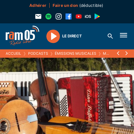
Adhérer
Faire un don
(déductible)
LE DIRECT
Play
ACCUEIL
❯
PODCASTS
❯
ÉMISSIONS MUSICALES
❯
MUSISTOIRES
❯