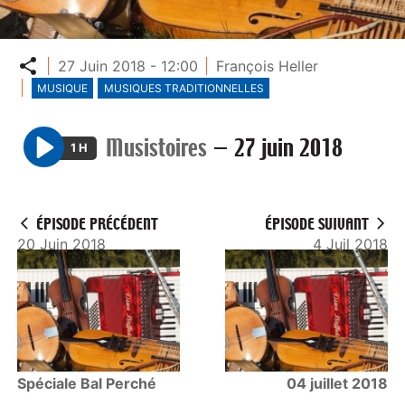
Partager
27 Juin 2018 - 12:00
François Heller
MUSIQUE
MUSIQUES TRADITIONNELLES
Musistoires
—
27 juin 2018
1 H
P
l
a
ÉPISODE PRÉCÉDENT
ÉPISODE SUIVANT
y
20 Juin 2018
4 Juil 2018
Spéciale Bal Perché
04 juillet 2018