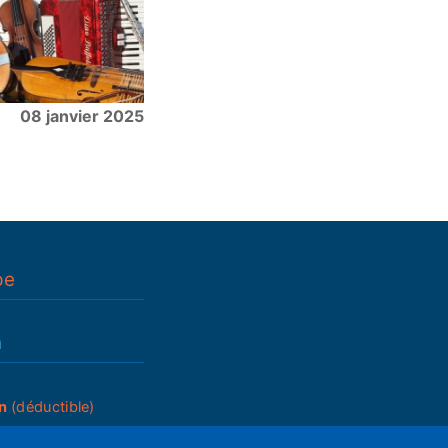
08 janvier 2025
pe
n
n
(déductible)
_____