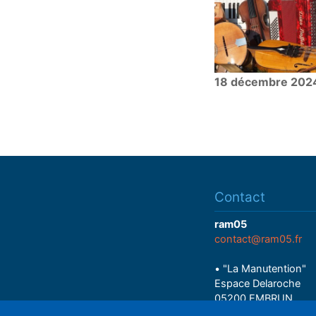
18 décembre 202
Contact
ram05
contact@ram05.fr
• "La Manutention"
Espace Delaroche
05200 EMBRUN
04 92 43 37 38