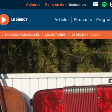
Adhérer
Faire un don
(déductible)
Articles
Podcasts
Progra
LE DIRECT
Play
❯
ÉMISSIONS MUSICALES
❯
MUSISTOIRES
❯
26 DÉCEMBRE 2024