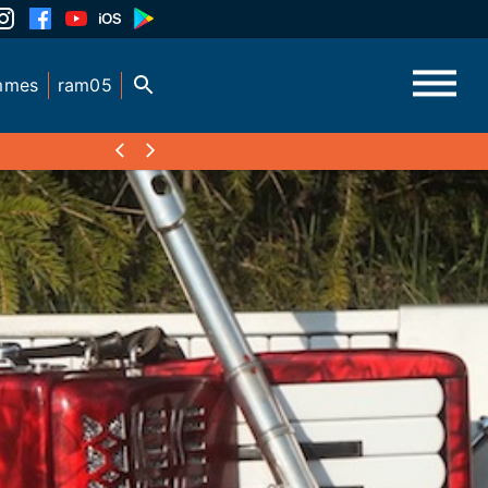
mmes
ram05