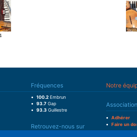
4
Fréquences
Notre équi
100.2
Embrun
93.7
Gap
Associatio
93.3
Guillestre
Adhérer
Faire un do
Retrouvez-nous sur
______________