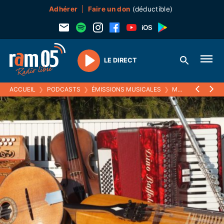
Adhérer
Faire un don
(déductible)
LE DIRECT
Play
ACCUEIL
❯
PODCASTS
❯
ÉMISSIONS MUSICALES
❯
MUSISTOIRES
❯