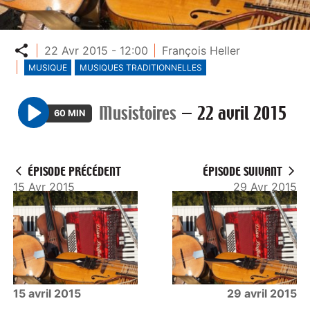
Partager
22 Avr 2015 - 12:00
François Heller
MUSIQUE
MUSIQUES TRADITIONNELLES
Musistoires
—
22 avril 2015
60 MIN
P
l
a
ÉPISODE PRÉCÉDENT
ÉPISODE SUIVANT
y
15 Avr 2015
29 Avr 2015
15 avril 2015
29 avril 2015