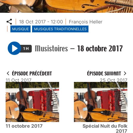
Partager
18 Oct 2017 - 12:00
François Heller
MUSIQUE
MUSIQUES TRADITIONNELLES
Musistoires
—
18 octobre 2017
1 H
P
l
a
ÉPISODE PRÉCÉDENT
ÉPISODE SUIVANT
y
11 Oct 2017
25 Oct 2017
11 octobre 2017
Spécial Nuit du Folk
2017