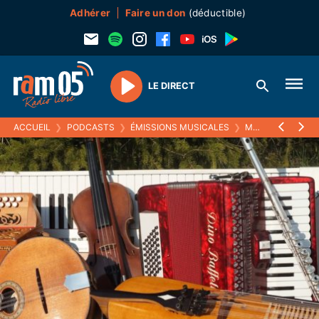
Adhérer
Faire un don
(déductible)
LE DIRECT
Play
ACCUEIL
❯
PODCASTS
❯
ÉMISSIONS MUSICALES
❯
MUSISTOIRES
❯