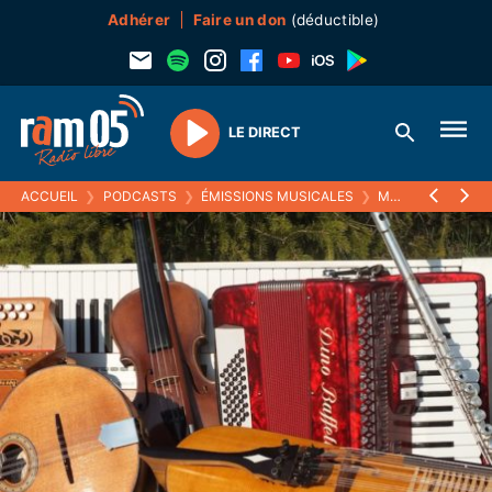
Adhérer
Faire un don
(déductible)
LE DIRECT
Play
ACCUEIL
❯
PODCASTS
❯
ÉMISSIONS MUSICALES
❯
MUSISTOIRES
❯