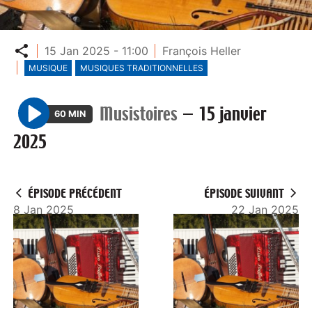
Partager
15 Jan 2025 - 11:00
François Heller
MUSIQUE
MUSIQUES TRADITIONNELLES
Musistoires
—
15 janvier
60 MIN
P
2025
l
a
y
ÉPISODE PRÉCÉDENT
ÉPISODE SUIVANT
8 Jan 2025
22 Jan 2025