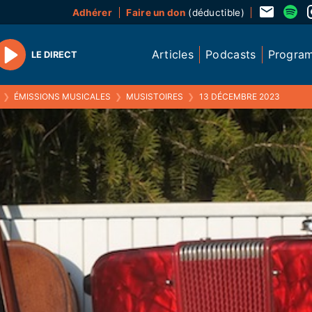
Adhérer
Faire un don
(déductible)
Articles
Podcasts
Progra
LE DIRECT
Play
❯
ÉMISSIONS MUSICALES
❯
MUSISTOIRES
❯
13 DÉCEMBRE 2023