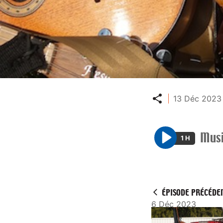
Partager
13 Déc 2023 
Musi
1 H
P
l
a
y
ÉPISODE PRÉCÉDE
6 Déc 2023