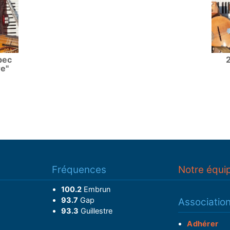
bec
re"
Fréquences
Notre équi
100.2
Embrun
93.7
Gap
Associatio
93.3
Guillestre
Adhérer