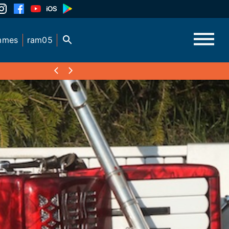
mmes
ram05