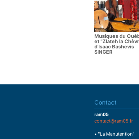
Musiques du Qué
et "Zlateh la Chèv
d'Isaac Bashevis
SINGER
Contact
ram05
contact@ram05.fr
• "La Manutention"