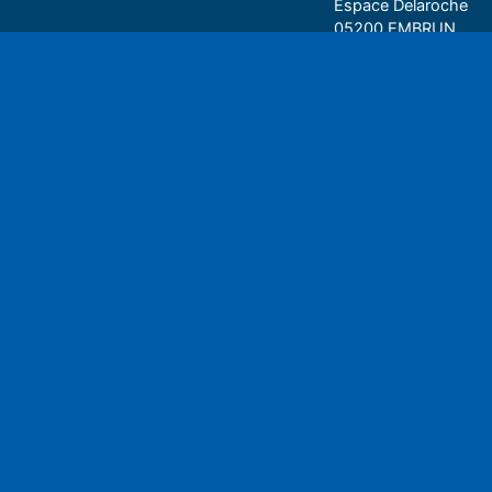
Espace Delaroche
05200 EMBRUN
04 92 43 37 38
Play
• 27 rue Colonel Rou
05000 GAP
06 75 81 05 85
Espace auditeu
Nous écrire