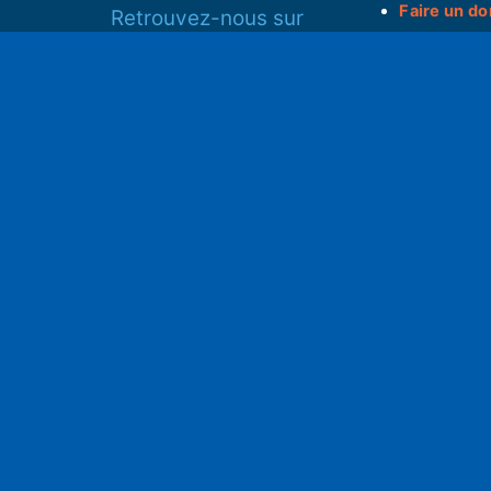
Faire un do
Retrouvez-nous sur
______________
Spotify
S
Instagram
x
• Compte-ren
Facebook
•
Intranet
ram
Youtube
L'application iOS
Partenariat
L'application Android
Notre politi
Nos conditi
Nous soutenir
Mentions l
Adhérer à notre radio associative
rs
RGPD & Droi
Faire un don (déductible)
Conceptio
no2pxl@gma