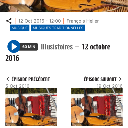
Partager
12 Oct 2016 - 12:00
François Heller
MUSIQUE
MUSIQUES TRADITIONNELLES
Musistoires
—
12 octobre
60 MIN
P
2016
l
a
y
ÉPISODE PRÉCÉDENT
ÉPISODE SUIVANT
5 Oct 2016
19 Oct 2016