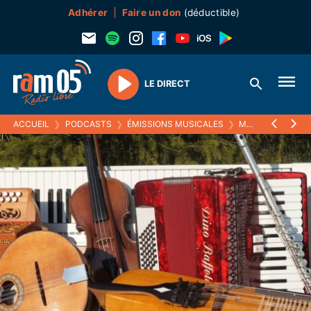
Adhérer
Faire un don
(déductible)
LE DIRECT
Play
ACCUEIL
❯
PODCASTS
❯
ÉMISSIONS MUSICALES
❯
MUSISTOIRES
❯