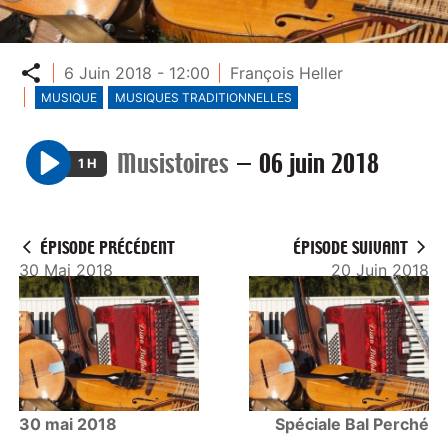
Partager
6 Juin 2018 - 12:00
François Heller
MUSIQUE
MUSIQUES TRADITIONNELLES
Musistoires
—
06 juin 2018
1 H
P
l
a
ÉPISODE PRÉCÉDENT
ÉPISODE SUIVANT
y
30 Mai 2018
20 Juin 2018
30 mai 2018
Spéciale Bal Perché