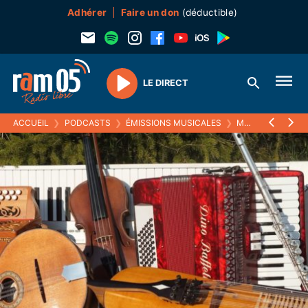
Adhérer
Faire un don
(déductible)
LE DIRECT
Play
ACCUEIL
❯
PODCASTS
❯
ÉMISSIONS MUSICALES
❯
MUSISTOIRES
❯