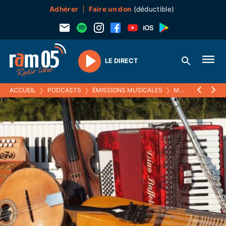
Adhérer
Faire un don
(déductible)
LE DIRECT
Play
ACCUEIL
❯
PODCASTS
❯
ÉMISSIONS MUSICALES
❯
MUSISTOIRES
❯