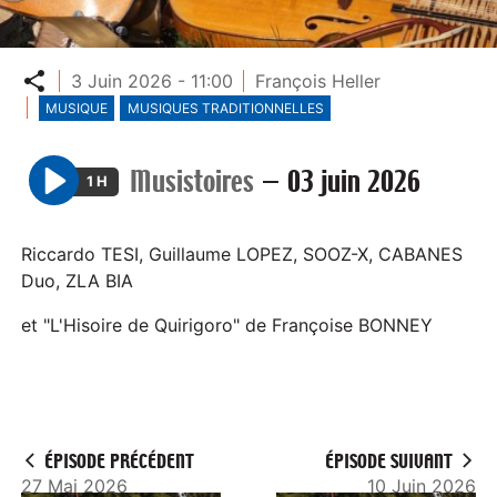
Partager
3 Juin 2026 - 11:00
François Heller
MUSIQUE
MUSIQUES TRADITIONNELLES
Musistoires
—
03 juin 2026
1 H
P
l
Riccardo TESI, Guillaume LOPEZ, SOOZ-X, CABANES
a
Duo, ZLA BIA
y
et "L'Hisoire de Quirigoro" de Françoise BONNEY
ÉPISODE PRÉCÉDENT
ÉPISODE SUIVANT
27 Mai 2026
10 Juin 2026