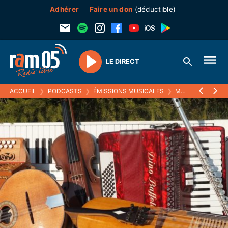
Adhérer
Faire un don
(déductible)
LE DIRECT
Play
ACCUEIL
❯
PODCASTS
❯
ÉMISSIONS MUSICALES
❯
MUSISTOIRES
❯