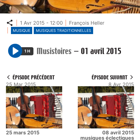
Partager
1 Avr 2015 - 12:00
François Heller
MUSIQUE
MUSIQUES TRADITIONNELLES
Musistoires
—
01 avril 2015
1 H
P
l
a
ÉPISODE PRÉCÉDENT
ÉPISODE SUIVANT
y
25 Mar 2015
8 Avr 2015
25 mars 2015
08 avril 2015
musiques éclectiques